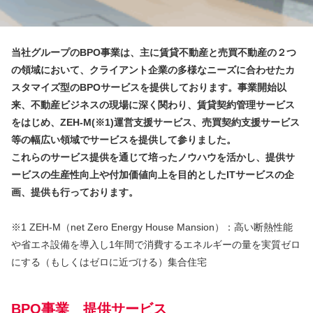
当社グループの
BPO
事業は、主に賃貸不動産と売買不動産の２つ
の領域において、クライアント企業の多様なニーズに合わせたカ
スタマイズ型の
BPO
サービスを提供しております。事業開始以
来、不動産ビジネスの現場に深く関わり、賃貸契約管理サービス
をはじめ、
ZEH-M(※1)
運営支援サービス、売買契約支援サービス
等の幅広い領域でサービスを提供して参りました。
これらのサービス提供を通じて培ったノウハウを活かし、提供サ
ービスの生産性向上や付加価値向上を目的とした
IT
サービスの企
画、提供も行っております。
※1 ZEH-M（net Zero Energy House Mansion）：高い断熱性能
や省エネ設備を導入し1年間で消費するエネルギーの量を実質ゼロ
にする（もしくはゼロに近づける）集合住宅
BPO事業 提供
サービス